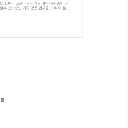
DA 5분내 코로나 진단키트 비상사용 승인 감
필수 신속승인 기회 얻은 업체들 모두 미 본토
부 주목 철옹성 규제로
품을