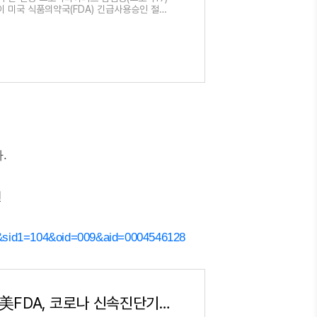
이 미국 식품의약국(FDA) 긴급사용승인 절차
혔다. FDA 사전
.
인
&sid1=104&oid=009&aid=0004546128
`45분→30분→5분`…美FDA, 코로나 신속진단기 연달아 승인