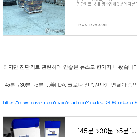
진단키트 국내 생산업체 3곳의 제품
상의 사전승인을 획득했다고 28일 밝
news.naver.com
하지만 진단키트 관련하여 안좋은 뉴스도 한가지 나왔습니다
`45분→30분→5분`…美FDA, 코로나 신속진단기 연달아 승
https://news.naver.com/main/read.nhn?mode=LSD&mid=sec