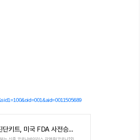
&sid1=100&oid=001&aid=0011505689
외교부 "한국 3개업체 진단키트, 미국 FDA 사전승인 획득"
교부는 신종 코로나바이러스 감염증(코로나19)