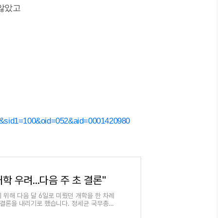
 않았고
m&sid1=100&oid=052&aid=0001420980
학 우려...다음 주 초 결론"
기 위해 다음 달 6일로 미뤘던 개학을 한 차례
 결론을 내리기로 했습니다. 정세균 국무총리
려가 사라지지 않