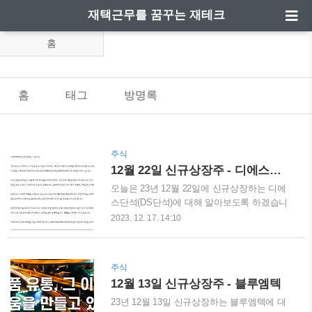
재택근무를 꿈꾸는 재테크
홈
홈
태그
방명록
주식
12월 22일 신규상장주 - 디에스단석(DS단석)
오늘은 23년 12월 22일에 신규상장하는 디에
스단석(DS단석)에 대해 알아보도록 하겠습니
다 DS단석은 과거게 노벨화학공업사로 시작
2023. 12. 17. 14:10
하여 현재는 자원순환 전문기업으로서 다양한
신사업 모델을 구축하고 있는 기업이라고 합
니다. DS단석(디에스단석) 홈페이지 바로가기
주식
주요제품으로는 바이오에너지/플라스틱리사
12월 13일 신규상장주 - 블루엠텍
이클/배터리리사이클이며 눈에 띄는 점은 배
터리리사이클 분야이며 순연은 자동차배터리
23년 12월 13일 신규상장하는 블루엠텍에 대