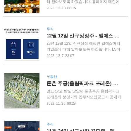
및 각종 산업용배터리 연분의 주 연료라고 합
해 알아보도록 하겠습니다. 홈페이지 메인에
니다. 자동차배터리를 재생하는 분야를 사업
는 의약품 유통, 그 이상의 새로움을 만들고
2023. 12. 13. 00:15
으로 하고 있기 때문에 추후에 충분히 테마주
있습니다. 라는 소개글이 보입니다. 회사소개
로도 엮일수 있지 않나 싶습니다. 디에스단석
에 들어가면 전문의약품 온라인 유통 플랫폼
(DS단석)의 공무주식수는 1,220,000주로서 다
을 기반으로 다양한 헬스케어 서비스를 제공
주식
른 신규상장주에 비해 공무주식수가 매우 적
한다고 소개하고 있습니다. 연혁을 보면 2022
12월 12일 신규상장주 - 엘에스 머트리얼즈
은편입니다. 수요예측에서는 거의 대부분이
년부터 다양한 제약회사들의 온라인 공식 유
100,000원 이상으로 참..
통계약을 체결하였다고 써있으며 23년에는 비
23년 12월 12일 신규상장 예정인 엘에스머티
대면 영업지원 플랫폼 '블루피드'와 비대면 진
리얼즈에 대해 알아보도록 하겠습니다. LS머
료 플랫폼 '나만의탁터' 업무제휴 체결 피부/성
트리얼즈는 울트라캐퍼시터를 생산하고 있다
2023. 12. 7. 23:07
혀오이과 전용 '블루에스테틱 Zone'을 런칭하
고 소개하고 있는데요 울트라캐퍼시터가 무엇
였다고 합니다. 의약품 유통부터 B2C 진료서
일까요? LS 머트리얼즈는 기존의 전해질 커패
비스(원격진료) 플랫폼으로 확장해 나가고 있
시터와 충전식 배터리의 중간에 위치해 있다
부동산
습니다. 전문의약품 전용 플랫폼과 물류센터
고 할 수 있습니다. LS 머트리얼즈의 높은 에
둔촌 주공(올림픽파크 포레온) 분양가, 입주자모집공고
를 가지고 있으며 마케팅서비스와 구인구직
너지 효율성과 출력밀도, 장기 신뢰성은 이 제
서비스까지 가지고..
품을 정전대비용 전력이나 보조전력, 순간출
말도 많고 탈도 많았던 둔촌주공 올림픽파크
력등 많은 분야에서 에너지 원으로서 사용을
포레온의 분양가와 입주자모집공고가 공개되
가능케 합니다 LS울트라커패시터는 전해액에
었습니다. 둔촌주공은 공사가 중단되는 여러
2022. 11. 25. 00:29
잠긴 두개의 전극으로 격리막이 전기 에너지
가지 안 좋은 상황이 발생하며 일반분양이 늦
가 방출 되는 것을 막음으로써 두 전극 사이의
어질거라는 예측이 많았지만 22년 11월 25일
전기적 쇼트를 방지합니다. LS울트라커패시
입주자모집공고를 발표하고 일반청약 모집을
주식
터는전하의 정전기 현상(electro static)을 이용
시작하였습니다. 둔촌주공 올림픽파크 포레온