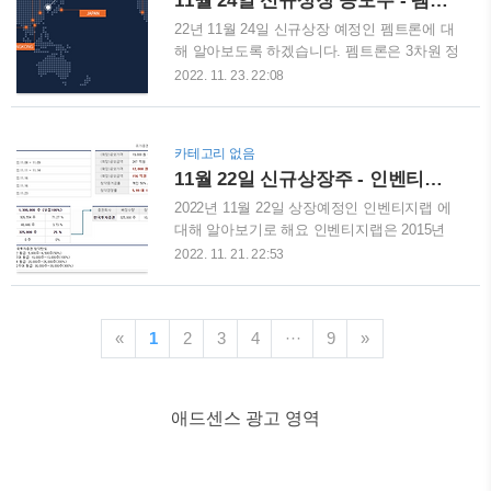
11월 24일 신규상장 공모주 - 펨트론
해 전기 이중층 표면에 형성되는 이온층에 전
의 타입이 엄청 많습니다 29A 39A 49A 59A,
기를 저장..
59B, 59C, 59D, 59E 84A, 84B, 84C, 84D,
22년 11월 24일 신규상장 예정인 펨트론에 대
84E, 84F, 84G, 84H 총 16개 타입 특별공급
해 알아보도록 하겠습니다. 펨트론은 3차원 정
1,091세대 일반공급 3,695세대 총 4,786 세대
밀측정 원천기술을 통해 SMT, 자동차전장, 이
2022. 11. 23. 22:08
를 모집합니다. 특별공급은 29A 타입, 39A 타
차전지 ,반도체 등에 사용되는 검사장비를 생
입, 49A 타입에서만 진행되며 그 이유는 분양
산하는 기업입니다. 이미 한국 이외에 일본,
가가 9억을 초과할경우 특별공급이 불가하기
미국, 멕시코, 중국, 홍콩, 베트남 ,독일에 해외
카테고리 없음
때문입니다. 59,84 타입은 10억..
지사가 있어서 시장에서 기술이 입증된 기업
11월 22일 신규상장주 - 인벤티지랩
으로 보입니다. 남들보다 신규상장주 시초가
보다 빠르게 사는법 (비상장주식 거래방법) 안
2022년 11월 22일 상장예정인 인벤티지랩 에
녕하세요! 오늘은 신규상장주 남들보다 빠르
대해 알아보기로 해요 인벤티지랩은 2015년
게 사는법에 대해 알아보도록 하겠습니다. 보
설립된 마이크로/나노 입자 기반 약물전달시
2022. 11. 21. 22:53
통 신규상장주의 경우 상장하는 날 갭상승이
스템(DDS) 전문 개발 기업입니다. 상장시기에
많이 일어나기 때문에 많은 분들께서 주문을
맞춰서 국제학회에서 장기지속형 탈모치료제
어떻게서 jaetechboy.tistory.com 펨트론의 수
임상결과를 발표하였네요. 많은 탈모인들이
요예측 결과를 보시면 가격 제일 하단 10000
«
1
2
3
4
···
9
»
간절히 바라는 탈모치료제 임상을 진행하고
원 미만이 제일 많이 참여하였습..
있습니다. 수요예측에서는 가장 낮은 19000원
미만에 가장 많은 수요가 몰렸습니다. 단순 기
관경쟁률은 14:37 : 1 이 나왔습니다. 남들보
애드센스 광고 영역
다 신규상장주 시초가보다 빠르게 사는법 (비
상장주식 거래방법) 안녕하세요! 오늘은 신규
상장주 남들보다 빠르게 사는법에 대해 알아