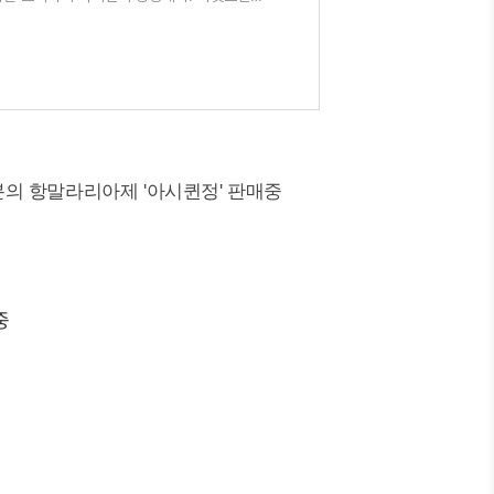
현재 비씨월드제약은
의 항말라리아제 '아시퀸정' 판매중
중