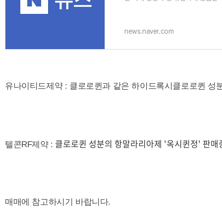
에 따르면 26일 오후 2시 37분 
news.naver.com
유나이티드제약 : 클로로퀸과 같은 하이드록시클로로퀸 성분
클로로퀸 성분의 항말라리아제 '옥시퀸정' 판매
텔콘RF제약 :
매매에 참고하시기 바랍니다.