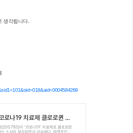
로 생각됩니다.
체
&sid1=101&oid=018&aid=0004584269
[특징주]비씨월드제약, 코로나19 치료제 클로로퀸 공급 소식에 강세
200780)이 ‘코로나19’ 치료제로 클로로퀸
다는 소식이 부각되면서 상승세다. 마켓포인트