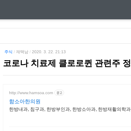
주식
/
재택남
/
2020. 3. 22. 21:13
코로나 치료제 클로로퀸 관련주 
http://www.hamsoa.com
광고
함소아한의원
한방내과, 침구과, 한방부인과, 한방소아과, 한방재활의학