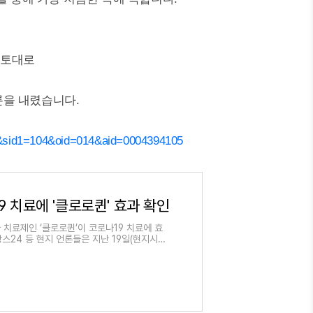
 토대로
론을 내렸습니다.
&sid1=104&oid=014&aid=0004394105
9 치료에 '클로로퀸' 효과 확인
치료제인 ‘클로로퀸’이 코로나19 치료에 효
스24 등 현지 언론들은 지난 19일(현지시간)
공식 학술지인 항미