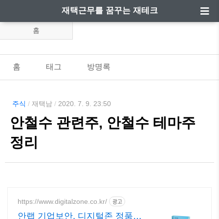
재택근무를 꿈꾸는 재테크
홈
홈
태그
방명록
주식
/
재택남
/
2020. 7. 9. 23:50
안철수 관련주, 안철수 테마주
정리
https://www.digitalzone.co.kr/
광고
안랩 기업보안, 디지털존 정품판