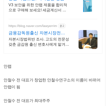
매점
V3 보안을 위한 안랩 제품을 합리적
으로 구매해 보세요! 세금계산서 발
행 가능
https://blog.naver.com/lawyerrim
광고
금융감독원출신 자본시장전문
가
자본시장법위반 조사. 고도의 전문성
갖춘 금감원 출신 변호사에게 맡겨야
합니다. 금감원,법원장검사장,법사위
국회의원출신70여명전문가협업가
능
안랩
안철수 전 대표가 창업한 안철수연구소의 이름이 바뀌어
안랩이 됨
안철수 전 대표가 최대주주