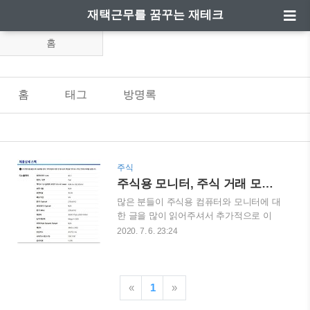
재택근무를 꿈꾸는 재테크
홈
홈
태그
방명록
주식
주식용 모니터, 주식 거래 모니터 32인치 모니터 추천
많은 분들이 주식용 컴퓨터와 모니터에 대
한 글을 많이 읽어주셔서 추가적으로 이
글을 작성하게 되었습니다. 기존까지는 주
2020. 7. 6. 23:24
식용 모니터를 고르는데 있어서 필요한 고
려사항을 알려드렸다면 이번에는 인기가
많고 누구나 만족할수 있는 모니터를 추천
드리겠습니다. 가볍게 1모니터로 사용하실
«
1
»
분 또는 듀얼모니터로 사용하실 분에게 추