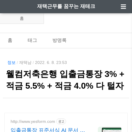
재택근무를 꿈꾸는 재테크
홈
홈
태그
방명록
정보
/
재택남
/
2022. 6. 8. 23:53
웰컴저축은행 입출금통장 3% +
적금 5.5% + 적금 4.0% 다 털자
http://www.yesform.com
광고
입출금통장 표준서식 AI 문서 편