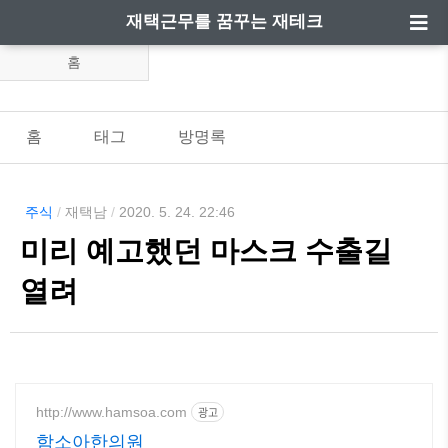
재택근무를 꿈꾸는 재테크
홈
홈
태그
방명록
주식
/
재택남
/
2020. 5. 24. 22:46
미리 예고했던 마스크 수출길
열려
http://www.hamsoa.com
광고
함소아한의원