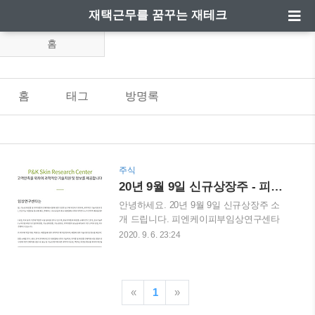
재택근무를 꿈꾸는 재테크
홈
홈
태그
방명록
주식
20년 9월 9일 신규상장주 - 피엔케이피부임상연구센타(P&K피부임상연구센타)
안녕하세요. 20년 9월 9일 신규상장주 소
개 드립니다. 피엔케이피부임상연구센타
(P&K피부임산연구센타) 이런 이름은 주식
2020. 9. 6. 23:24
인으로서 참 별로인 재미없게 생긴 이름이
네요;;;;; 요즘 신규상장주가 인기가 많기
때문에 자세히 알아보도록 하겠습니다. 화
장품과 의약외품에 대한 인체적용시험을
«
1
»
하는 회사입니다. 그렇기 때문에 조금더