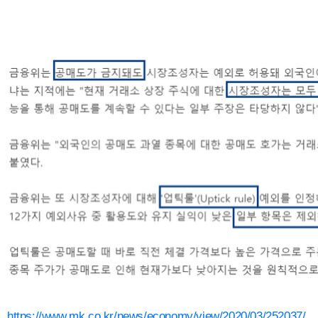
https://www.mk.co.kr/news/economy/view/2020/03/252037/