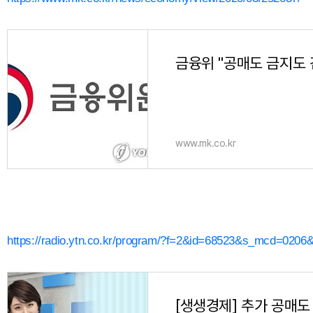
www.mk.co.kr
https://radio.ytn.co.kr/program/?f=2&id=68523&s_mcd=020
[생생경제] 추가 공매도 