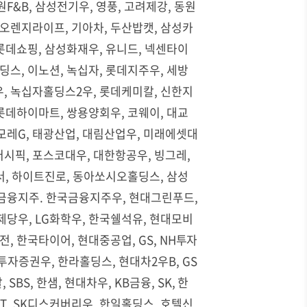
F&B, 삼성전기우, 영풍, 고려제강, 동원
 오렌지라이프, 기아차, 두산밥캣, 삼성카
 롯데쇼핑, 삼성화재우, 유니드, 넥센타이
딩스, 이노션, 녹십자, 롯데지주우, 세방
우, 녹십자홀딩스2우, 롯데케미칼, 신한지
 롯데하이마트, 쌍용양회우, 코웨이, 대교
아모레G, 태광산업, 대림산업우, 미래에셋대
퍼시픽, 포스코대우, 대한항공우, 빙그레,
서, 하이트진로, 동아쏘시오홀딩스, 삼성
한국금융지주. 한국금융지주우, 현대그린푸드,
제당우, LG화학우, 한국쉘석유, 현대모비
산전, 한국타이어, 현대중공업, GS, NH투자
자증권우, 한라홀딩스, 현대차2우B, GS
BS, 한샘, 현대차우, KB금융, SK, 한
KT, SK디스커버리우, 한일홀딩스, 호텔신