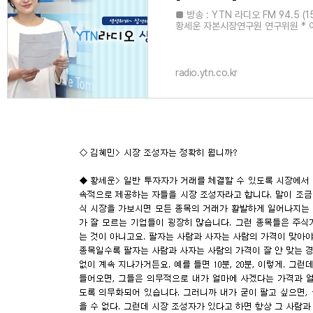
■ 방송 : YTN 라디오 FM 94.5 (1
황세운 자본시장연구원 연구위원 * 아
radio.ytn.co.kr