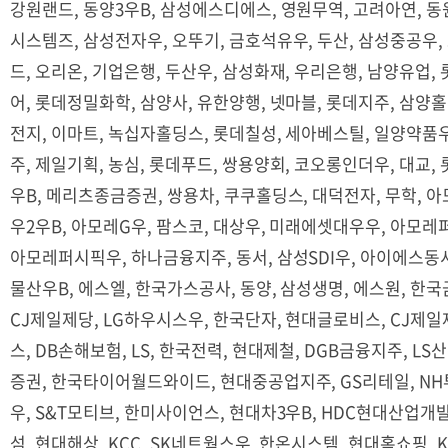
강원랜드, 동양3우B, 삼성에스디에스, 영원무역, 고려아연, 동원
시스템즈, 삼성전자우, 오뚜기, 금호석유우, 두산, 삼성중공우,
드, 오리온, 기업은행, 두산우, 삼성화재, 우리은행, 남양유업,
어, 롯데정밀화학, 삼양사, 유한양행, 넷마블, 롯데지주, 삼양홀
전지, 이마트, 녹십자홀딩스, 롯데칠성, 세아베스틸, 일양약품
주, 제일기획, 농심, 롯데푸드, 쌍용양회, 코오롱인더우, 대교,
우B, 메리츠종금증권, 쌍용차, 쿠쿠홀딩스, 대덕전자, 무학, 
우2우B, 아모레G우, 팜스코, 대상우, 미래에셋대우우, 아모레
아모레퍼시픽우, 하나금융지주, 동서, 삼성SDI우, 아이에스동
물산우B, 에스엘, 한국가스공사, 동양, 삼성생명, 에스원, 
CJ제일제당, LG하우시스우, 한국단자, 현대글로비스, CJ제일
스, DB손해보험, LS, 한국전력, 현대제철, DGB금융지주, LS
증권, 한국타이어월드와이드, 현대중공업지주, GS리테일, NH투
우, S&T모티브, 한미사이언스, 현대차3우B, HDC현대산업개발, S
섬, 현대해상, KCC, SK네트웍스우, 한온시스템, 현대홈쇼핑, 